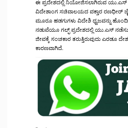
ಈ ಪ್ರದೇಶದಲ್ಲಿ ನಿಯೋಜಿಸಲಾಗಿರುವ ಯು.ಎಸ
ವಿದೇಶಾಂಗ ಸಚಿವಾಲಯದ ವಕ್ತಾರ ರಣಧೀರ್ ಜೈಸ್
ಮೂರೂ ಹಡಗುಗಳು ವಿದೇಶಿ ಧ್ವಜವನ್ನು ಹೊಂದಿದ್ದ
ನಡುವೆಯೂ ಗಲ್ಫ್ ಪ್ರದೇಶದಲ್ಲಿ ಯು.ಎಸ್ ನಡೆಸ
ಜೀವಕ್ಕೆ ಸಂಚಕಾರ ತರುತ್ತಿರುವುದು ಎರಡೂ ದೇಶ
ಕಾರಣವಾಗಿದೆ.