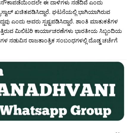
್ ನೌಕಾಪಡೆಯಿಂದಲೇ ಈ ದಾಳಿಗಳು ನಡೆದಿವೆ ಎಂದು
ವಾಲ್ ಖಚಿತಪಡಿಸಿದ್ದಾರೆ. ಘಟನೆಯಲ್ಲಿ ಭಾಗಿಯಾಗಿರುವ
ವು ಎಂದು ಅವರು ಸ್ಪಷ್ಟಪಡಿಸಿದ್ದಾರೆ. ಶಾಂತಿ ಮಾತುಕತೆಗಳ
ುತ್ತಿರುವ ಮಿಲಿಟರಿ ಕಾರ್ಯಾಚರಣೆಗಳು ಭಾರತೀಯ ಸಿಬ್ಬಂದಿಯ
ಗಳ ನಡುವಿನ ರಾಜತಾಂತ್ರಿಕ ಸಂಬಂಧಗಳಲ್ಲಿ ದೊಡ್ಡ ಚರ್ಚೆಗೆ