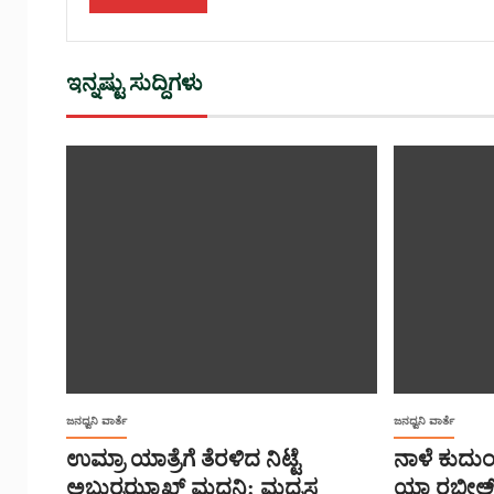
ಇನ್ನಷ್ಟು ಸುದ್ದಿಗಳು
ಜನಧ್ವನಿ ವಾರ್ತೆ
ಜನಧ್ವನಿ ವಾರ್ತೆ
ಉಮ್ರಾ ಯಾತ್ರೆಗೆ ತೆರಳಿದ ನಿಟ್ಟೆ
ನಾಳೆ ಕುದುಂ
ಅಬ್ದುರ್ರಝ್ಝಾಖ್ ಮದನಿ: ಮದ್ರಸ
ಯಾ ರಬೀಅ್,