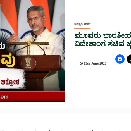
ಜನಧ್ವನಿ ವಾರ್ತೆ
ಮೂವರು ಭಾರತೀಯ ನ
ವಿದೇಶಾಂಗ ಸಚಿವ ಜ
13th June 2026