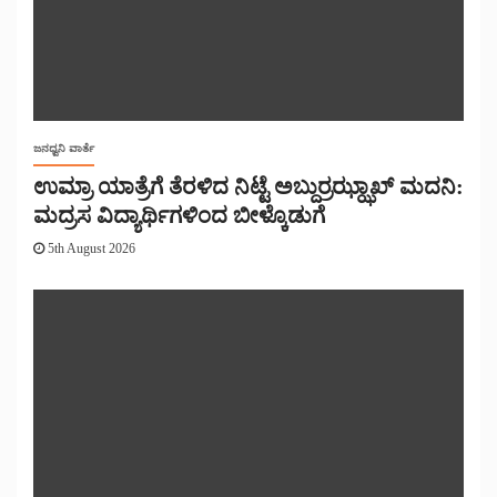
ಜನಧ್ವನಿ ವಾರ್ತೆ
ಉಮ್ರಾ ಯಾತ್ರೆಗೆ ತೆರಳಿದ ನಿಟ್ಟೆ ಅಬ್ದುರ್ರಝ್ಝಾಖ್ ಮದನಿ:
ಮದ್ರಸ ವಿದ್ಯಾರ್ಥಿಗಳಿಂದ ಬೀಳ್ಕೊಡುಗೆ
5th August 2026