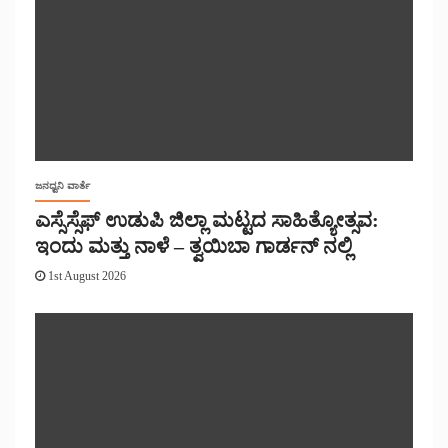
ಜನಧ್ವನಿ ವಾರ್ತೆ
ಎಸ್ಸೆಸ್ಸೆಫ್ ಉಡುಪಿ ಜಿಲ್ಲಾ ಮಟ್ಟದ ಸಾಹಿತ್ಯೋತ್ಸವ:
ಇಂದು ಮತ್ತು ನಾಳೆ – ತ್ವಯಿಬಾ ಗಾರ್ಡನ್ ನಲ್ಲಿ
1st August 2026