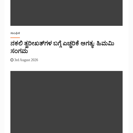
ಸಾಂಘಿಕ
ನಕಲಿ ತ್ವರೀಖತ್‌ಗಳ ಬಗ್ಗೆ ಎಚ್ಚರಿಕೆ ಅಗತ್ಯ: ಹಿಮಮಿ
ಸಂಗಮ
3rd August 2026