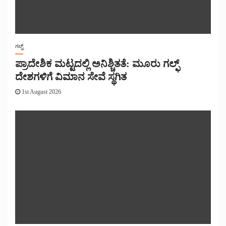
ಗಲ್ಫ್
ಪ್ರಾದೇಶಿಕ ಮಟ್ಟದಲ್ಲಿ ಅನಿಶ್ಚಿತತೆ: ಮೂರು ಗಲ್ಫ್
ದೇಶಗಳಿಗೆ ವಿಮಾನ ಸೇವೆ ಸ್ಥಗಿತ
1st August 2026