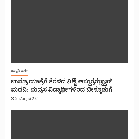
ಜನಧ್ವನಿ ವಾರ್ತೆ
ಉಮ್ರಾ ಯಾತ್ರೆಗೆ ತೆರಳಿದ ನಿಟ್ಟೆ ಅಬ್ದುರ್ರಝ್ಝಾಖ್
ಮದನಿ: ಮದ್ರಸ ವಿದ್ಯಾರ್ಥಿಗಳಿಂದ ಬೀಳ್ಕೊಡುಗೆ
5th August 2026