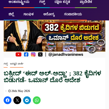
ಅಂತಾರಾಷ್ಟ್ರೀಯ
ಗಲ್ಫ್
ದಕ್ಷಿಣ ಕನ್ನಡ
ಪ್ರಾದೇಶಿಕ
ಜಿಲ್ಲೆ
ಸಾಂಘಿಕ
ಆರೋಗ್ಯ
ಸಂಪಾದಕೀಯ
ಗಲ್ಫ್
ಜನಧ್ವನಿ ವಾರ್ತೆ
ಬಕ್ರೀದ್ ‘ಈದ್ ಅಲ್-ಅದ್ಹಾ’ ; 382 ಕೈದಿಗಳ
ಬಿಡುಗಡೆ- ಒಮಾನ್ ದೊರೆ ಆದೇಶ
26th May 2026