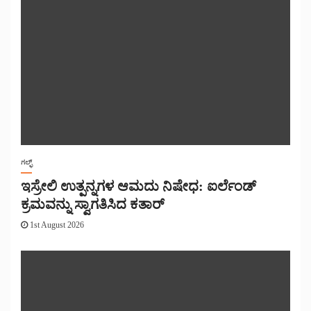
ಗಲ್ಫ್
ಇಸ್ರೇಲಿ ಉತ್ಪನ್ನಗಳ ಆಮದು ನಿಷೇಧ: ಐರ್ಲೆಂಡ್
ಕ್ರಮವನ್ನು ಸ್ವಾಗತಿಸಿದ ಕತಾರ್
1st August 2026