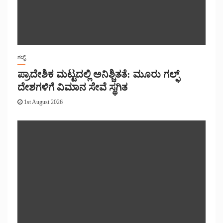
ಗಲ್ಫ್
ಪ್ರಾದೇಶಿಕ ಮಟ್ಟದಲ್ಲಿ ಅನಿಶ್ಚಿತತೆ: ಮೂರು ಗಲ್ಫ್
ದೇಶಗಳಿಗೆ ವಿಮಾನ ಸೇವೆ ಸ್ಥಗಿತ
1st August 2026