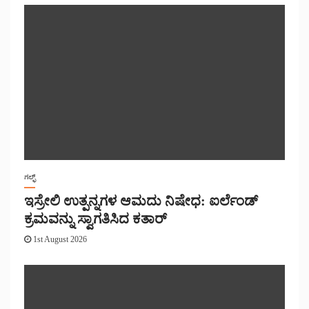
ಗಲ್ಫ್
ಇಸ್ರೇಲಿ ಉತ್ಪನ್ನಗಳ ಆಮದು ನಿಷೇಧ: ಐರ್ಲೆಂಡ್
ಕ್ರಮವನ್ನು ಸ್ವಾಗತಿಸಿದ ಕತಾರ್
1st August 2026