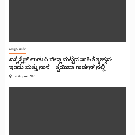
ಜನಧ್ವನಿ ವಾರ್ತೆ
ಎಸ್ಸೆಸ್ಸೆಫ್ ಉಡುಪಿ ಜಿಲ್ಲಾ ಮಟ್ಟದ ಸಾಹಿತ್ಯೋತ್ಸವ:
ಇಂದು ಮತ್ತು ನಾಳೆ – ತ್ವಯಿಬಾ ಗಾರ್ಡನ್ ನಲ್ಲಿ
1st August 2026