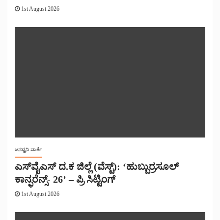
1st August 2026
ಜನಧ್ವನಿ ವಾರ್ತೆ
ಎಸ್‌ವೈಎಸ್ ದ.ಕ ಜಿಲ್ಲೆ (ವೆಸ್ಟ್): ‘ಹುಬ್ಬುರ್ರಸೂಲ್
ಕಾನ್ಫರೆನ್ಸ್- 26’ – ಪ್ರಿ ಸಿಟ್ಟಿಂಗ್
1st August 2026