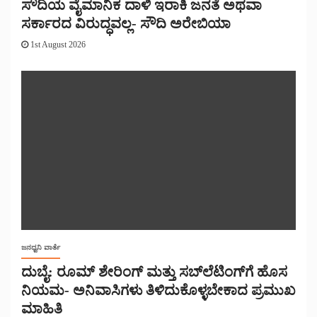
ಸೌದಿಯ ವೈಮಾನಿಕ ದಾಳಿ ಇರಾಕಿ ಜನತೆ ಅಥವಾ
ಸರ್ಕಾರದ ವಿರುದ್ಧವಲ್ಲ- ಸೌದಿ ಅರೇಬಿಯಾ
1st August 2026
ಜನಧ್ವನಿ ವಾರ್ತೆ
ದುಬೈ: ರೂಮ್ ಶೇರಿಂಗ್ ಮತ್ತು ಸಬ್‌ಲೆಟಿಂಗ್‌ಗೆ ಹೊಸ
ನಿಯಮ- ಅನಿವಾಸಿಗಳು ತಿಳಿದುಕೊಳ್ಳಬೇಕಾದ ಪ್ರಮುಖ
ಮಾಹಿತಿ