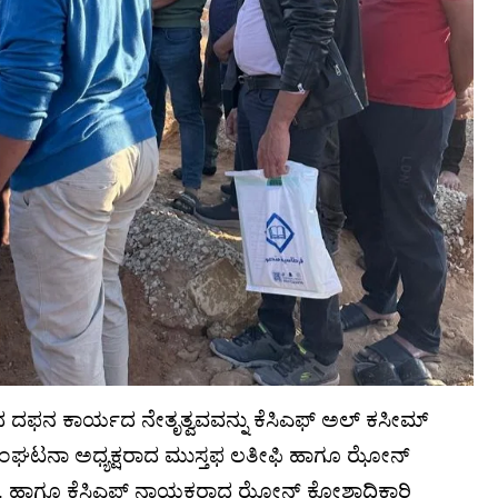
 ದಫನ ಕಾರ್ಯದ ನೇತೃತ್ವವವನ್ನು ಕೆಸಿಎಫ್ ಅಲ್ ಕಸೀಮ್
ಟನಾ ಅಧ್ಯಕ್ಷರಾದ ಮುಸ್ತಫ ಲತೀಫಿ ಹಾಗೂ ಝೋನ್
ದ್ದರು. ಹಾಗೂ ಕೆಸಿಎಫ್ ನಾಯಕರಾದ ಝೋನ್ ಕೋಶಾಧಿಕಾರಿ