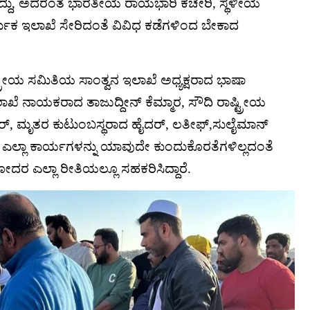
ಿದ್ದು, ಅದರಂತೆ ಭಾರತೀಯ ರಾಯಭಾರಿ ಕಚೇರಿ, ಸ್ಥಳೀಯ
ರ್ಮಿಕ ಇಲಾಖೆ ಸೇರಿದಂತೆ ವಿವಿಧ ಕಡೆಗಳಿಂದ ಬೇಕಾದ
್ಟ್ರೀಯ ಸಮಿತಿಯ ಸಾಂತ್ವನ ಇಲಾಖೆ ಅಧ್ಯಕ್ಷರಾದ ಭಾಷಾ
ಖೆ ನಾಯಕರಾದ ತಾಜುದ್ದೀನ್ ಕೆಮ್ಮಾರ, ಸೌದಿ ರಾಷ್ಟ್ರೀಯ
ಗಾರ್, ಮೃತರ ಕುಟುಂಬಸ್ಥರಾದ ಹೈದರ್, ಲತೀಫ್,ಸುಲೈಮಾನ್
ಎಲ್ಲಾ ಕಾರ್ಯಗಳನ್ನು ಯಾವುದೇ ಕುಂದುಕೊರತೆಗಳಿಲ್ಲದಂತೆ
ಹೋದರ ಎಲ್ಲಾ ರೀತಿಯಲ್ಲೂ ಸಹಕರಿಸಿದ್ದಾರೆ.