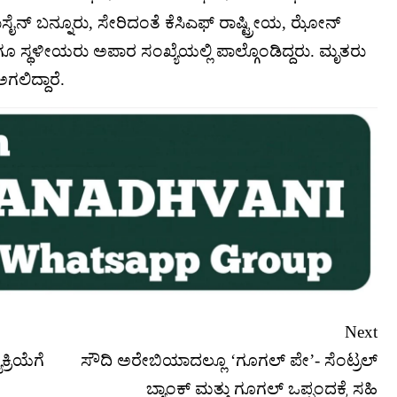
ಹುಸೈನ್ ಬನ್ನೂರು, ಸೇರಿದಂತೆ ಕೆಸಿಎಫ್ ರಾಷ್ಟ್ರೀಯ, ಝೋನ್
 ಸ್ಥಳೀಯರು ಅಪಾರ ಸಂಖ್ಯೆಯಲ್ಲಿ ಪಾಲ್ಗೊಂಡಿದ್ದರು. ಮೃತರು
ಗಲಿದ್ದಾರೆ.
Next
್ರಿಯೆಗೆ
ಸೌದಿ ಅರೇಬಿಯಾದಲ್ಲೂ ‘ಗೂಗಲ್ ಪೇ’- ಸೆಂಟ್ರಲ್
ಬ್ಯಾಂಕ್ ಮತ್ತು ಗೂಗಲ್ ಒಪ್ಪಂದಕ್ಕೆ ಸಹಿ