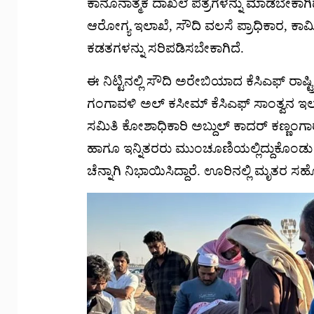
ಕಾನೂನಾತ್ಮಕ ದಾಖಲೆ ಪತ್ರಗಳನ್ನು ಮಾಡಬೇಕಾಗ
ಆರೋಗ್ಯ ಇಲಾಖೆ, ಸೌದಿ ವಲಸೆ ಪ್ರಾಧಿಕಾರ, ಕಾ
ಕಡತಗಳನ್ನು ಸರಿಪಡಿಸಬೇಕಾಗಿದೆ.
ಈ ನಿಟ್ಟಿನಲ್ಲಿ ಸೌದಿ ಅರೇಬಿಯಾದ ಕೆಸಿಎಫ್ ರಾಷ
ಗಂಗಾವಳಿ ಅಲ್ ಕಸೀಮ್ ಕೆಸಿಎಫ್ ಸಾಂತ್ವನ ಇಲಾ
ಸಮಿತಿ ಕೋಶಾಧಿಕಾರಿ ಅಬ್ದುಲ್ ಕಾದರ್ ಕಣ್ಣಂ
ಹಾಗೂ ಇನ್ನಿತರರು ಮುಂಚೂಣಿಯಲ್ಲಿದ್ದುಕೊಂಡು 
ಚೆನ್ನಾಗಿ ನಿಭಾಯಿಸಿದ್ದಾರೆ. ಊರಿನಲ್ಲಿ ಮೃತರ ಸ