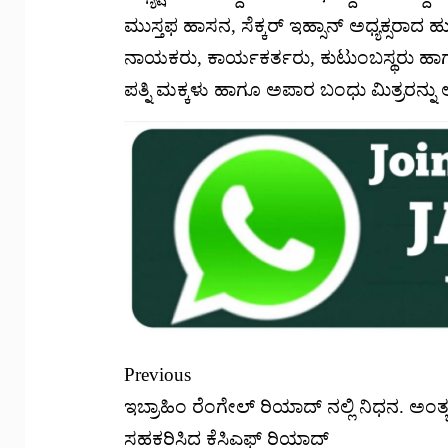
ಮುಸ್ತಫ ಹಾಸನ, ಸೆಕ್ಕರ್ ಇಹ್ಸಾನ್ ಅಧ್ಯಕ್ಸರಾದ 
ನಾಯಕರು, ಕಾರ್ಯಕರ್ತರು, ಕುಟುಂಬಸ್ಥರು ಹಾಗೂ
ಪತ್ನಿ ಮಕ್ಕಳು ಹಾಗೂ ಅಪಾರ ಬಂಧು ಮಿತ್ರರನ್ನು ಅ
Previous
ಇಬ್ರಾಹಿಂ ರೆಂಗೇಲ್‌ ರಿಯಾದ್ ನಲ್ಲಿ ನಿಧನ. ಅಂತ್ಯಕ
ಸಹಕರಿಸಿದ ಕೆಸಿಎಫ್ ರಿಯಾದ್