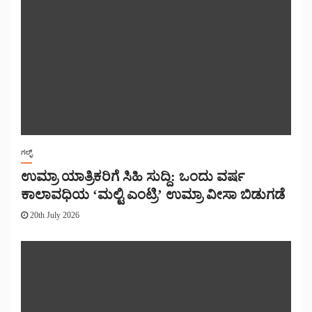
ಗಲ್ಫ್
ಉಮ್ರಾ ಯಾತ್ರಿಕರಿಗೆ ಸಿಹಿ ಸುದ್ದಿ: ಒಂದು ವರ್ಷ
ಕಾಲಾವಧಿಯ ‘ಮಲ್ಟಿ ಎಂಟ್ರಿ’ ಉಮ್ರಾ ವೀಸಾ ಬಿಡುಗಡೆ
20th July 2026