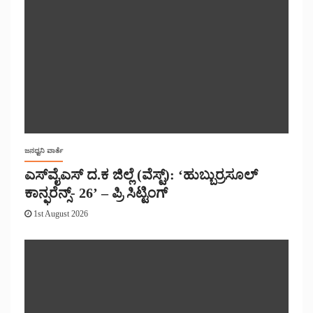
ಜನಧ್ವನಿ ವಾರ್ತೆ
ಎಸ್‌ವೈಎಸ್ ದ.ಕ ಜಿಲ್ಲೆ (ವೆಸ್ಟ್): ‘ಹುಬ್ಬುರ್ರಸೂಲ್
ಕಾನ್ಫರೆನ್ಸ್- 26’ – ಪ್ರಿ ಸಿಟ್ಟಿಂಗ್
1st August 2026