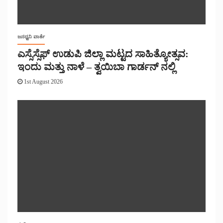
ಜನಧ್ವನಿ ವಾರ್ತೆ
ಎಸ್ಸೆಸ್ಸೆಫ್ ಉಡುಪಿ ಜಿಲ್ಲಾ ಮಟ್ಟದ ಸಾಹಿತ್ಯೋತ್ಸವ:
ಇಂದು ಮತ್ತು ನಾಳೆ – ತ್ವಯಿಬಾ ಗಾರ್ಡನ್ ನಲ್ಲಿ
1st August 2026