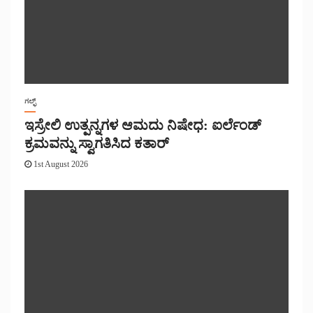
ಗಲ್ಫ್
ಇಸ್ರೇಲಿ ಉತ್ಪನ್ನಗಳ ಆಮದು ನಿಷೇಧ: ಐರ್ಲೆಂಡ್
ಕ್ರಮವನ್ನು ಸ್ವಾಗತಿಸಿದ ಕತಾರ್
1st August 2026