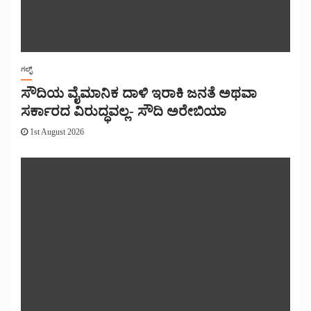
ಗಲ್ಫ್
ಸೌದಿಯ ವೈಮಾನಿಕ ದಾಳಿ ಇರಾಕಿ ಜನತೆ ಅಥವಾ
ಸರ್ಕಾರದ ವಿರುದ್ಧವಲ್ಲ- ಸೌದಿ ಅರೇಬಿಯಾ
1st August 2026