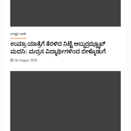
ಜನಧ್ವನಿ ವಾರ್ತೆ
ಉಮ್ರಾ ಯಾತ್ರೆಗೆ ತೆರಳಿದ ನಿಟ್ಟೆ ಅಬ್ದುರ್ರಝ್ಝಾಖ್
ಮದನಿ: ಮದ್ರಸ ವಿದ್ಯಾರ್ಥಿಗಳಿಂದ ಬೀಳ್ಕೊಡುಗೆ
5th August 2026