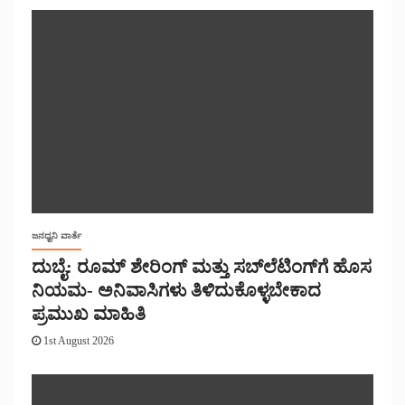
ಜನಧ್ವನಿ ವಾರ್ತೆ
ದುಬೈ: ರೂಮ್ ಶೇರಿಂಗ್ ಮತ್ತು ಸಬ್‌ಲೆಟಿಂಗ್‌ಗೆ ಹೊಸ
ನಿಯಮ- ಅನಿವಾಸಿಗಳು ತಿಳಿದುಕೊಳ್ಳಬೇಕಾದ
ಪ್ರಮುಖ ಮಾಹಿತಿ
1st August 2026