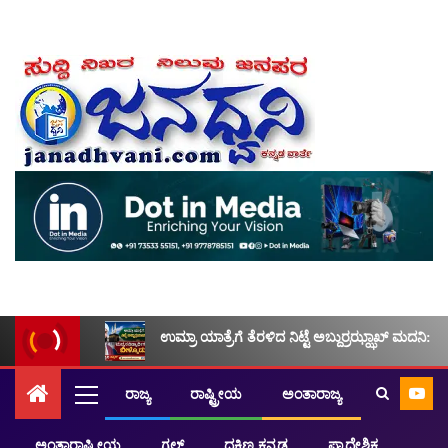
ಉಮ್ರಾ ಯಾತ್ರೆಗೆ ತೆರಳಿದ ನಿಟ್ಟೆ ಅಬ್ದುರ್ರಝ್ಝಾಖ್ ಮದನಿ: ಮ
ರಾಜ್ಯ
ರಾಷ್ಟ್ರೀಯ
ಅಂತಾರಾಜ್ಯ
ಅಂತಾರಾಷ್ಟ್ರೀಯ
ಗಲ್ಫ್
ದಕ್ಷಿಣ ಕನ್ನಡ
ಪ್ರಾದೇಶಿಕ