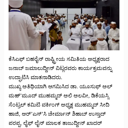
ಕೆಸಿಎಫ್ ಬಹರೈನ್ ರಾಷ್ಟ್ರೀಯ ಸಮಿತಿಯ ಅಧ್ಯಕ್ಷರಾದ
ಜನಾಬ್ ಜಮಾಲುದ್ದೀನ್ ವಿಟ್ಲರವರು ಕಾರ್ಯಕ್ರಮವನ್ನು
ಉದ್ಘಾಟಿಸಿ ಮಾತನಾಡಿದರು.
ಮುಖ್ಯ ಅತಿಥಿಯಾಗಿ ಆಗಮಿಸಿದ ಡಾ. ಯೂಸುಫ್ ಅಲ್
ಮಹ್’ಮೂದ್ ಮುಹಮ್ಮದ್ ಅಲಿ ಅಲವೀ, ಡಿಕೆಯಸ್ಸಿ
ಸೆಂಟ್ರಲ್ ಕಮಿಟಿ ವರ್ಕಿಂಗ್ ಅಧ್ಯಕ್ಷ ಮುಹಮ್ಮದ್ ಸೀದಿ
ಹಾಜಿ, ಆರ್’ಎಸ್’ಸಿ ಚೇರ್ಮಾನ್ ಶಿಹಾಬ್ ಉಸ್ತಾದ್
ಪರಪ್ಪ, ಲೈಫ್ ಲೈನ್ ಮಾಲಕ ತಾಜುದ್ದೀನ್ ಖಾದರ್