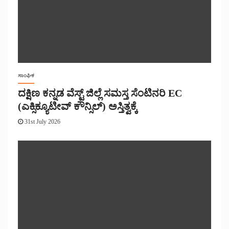
ಸಾಂಘಿಕ
ದಕ್ಷಿಣ ಕನ್ನಡ ವೆಸ್ಟ್ ಜಿಲ್ಲೆ ಸಮಸ್ತ ಸೆಂಟಿನರಿ EC
(ಎಕ್ಸಿಕ್ಯೂಟೀವ್ ಕೌನ್ಸಿಲ್) ಅಸ್ತಿತ್ವಕ್ಕೆ
31st July 2026