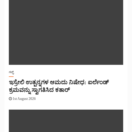
ಗಲ್ಫ್
ಇಸ್ರೇಲಿ ಉತ್ಪನ್ನಗಳ ಆಮದು ನಿಷೇಧ: ಐರ್ಲೆಂಡ್
ಕ್ರಮವನ್ನು ಸ್ವಾಗತಿಸಿದ ಕತಾರ್
1st August 2026