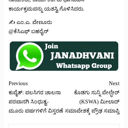
ಕಾರ್ಯಕ್ರಮವನ್ನು ಯಶಸ್ವಿ ಗೊಳಿಸಿದರು.
✍️ ಎಂ.ಎ. ವೇಣೂರು
@ಕೆಸಿಎಫ್ ಬಹರೈನ್
Previous
Next
ಕುವೈತ್‌: ವಲಸಿಗರ ಚಾಲನಾ
ಕೊಡಗು ಸುನ್ನಿ ವೇಲ್ಫೇರ್
ಪರವಾನಗಿ ಸಿಂಧುತ್ವ-
(KSWA) ಮೀಲಾದ್
ಮೂರು ವರ್ಷಗಳಿಗೆ ವಿಸ್ತರಣೆ
ಸಮಾವೇಶಕ್ಕೆ ಪ್ರೌಢ ಸಮಾಪ್ತಿ