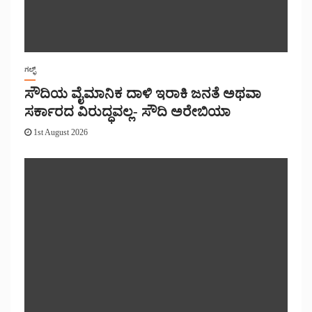
ಗಲ್ಫ್
ಸೌದಿಯ ವೈಮಾನಿಕ ದಾಳಿ ಇರಾಕಿ ಜನತೆ ಅಥವಾ
ಸರ್ಕಾರದ ವಿರುದ್ಧವಲ್ಲ- ಸೌದಿ ಅರೇಬಿಯಾ
1st August 2026