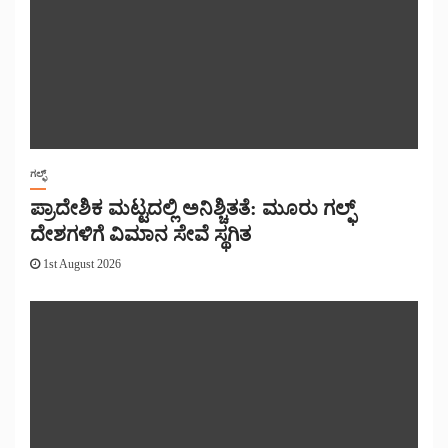
ಗಲ್ಫ್
ಪ್ರಾದೇಶಿಕ ಮಟ್ಟದಲ್ಲಿ ಅನಿಶ್ಚಿತತೆ: ಮೂರು ಗಲ್ಫ್
ದೇಶಗಳಿಗೆ ವಿಮಾನ ಸೇವೆ ಸ್ಥಗಿತ
1st August 2026