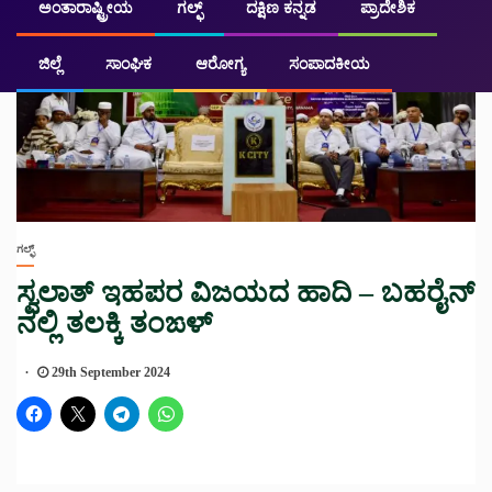
ಅಂತಾರಾಷ್ಟ್ರೀಯ
ಗಲ್ಫ್
ದಕ್ಷಿಣ ಕನ್ನಡ
ಪ್ರಾದೇಶಿಕ
ಜಿಲ್ಲೆ
ಸಾಂಘಿಕ
ಆರೋಗ್ಯ
ಸಂಪಾದಕೀಯ
ಗಲ್ಫ್
ಸ್ವಲಾತ್ ಇಹಪರ ವಿಜಯದ ಹಾದಿ – ಬಹರೈನ್
ನಲ್ಲಿ ತಲಕ್ಕಿ ತಂಙಳ್
29th September 2024