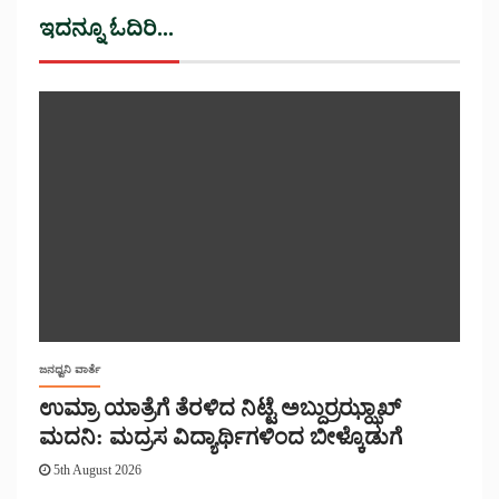
ಇದನ್ನೂ ಓದಿರಿ...
ಜನಧ್ವನಿ ವಾರ್ತೆ
ಉಮ್ರಾ ಯಾತ್ರೆಗೆ ತೆರಳಿದ ನಿಟ್ಟೆ ಅಬ್ದುರ್ರಝ್ಝಾಖ್
ಮದನಿ: ಮದ್ರಸ ವಿದ್ಯಾರ್ಥಿಗಳಿಂದ ಬೀಳ್ಕೊಡುಗೆ
5th August 2026