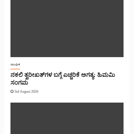
ಸಾಂಘಿಕ
ನಕಲಿ ತ್ವರೀಖತ್‌ಗಳ ಬಗ್ಗೆ ಎಚ್ಚರಿಕೆ ಅಗತ್ಯ: ಹಿಮಮಿ
ಸಂಗಮ
3rd August 2026