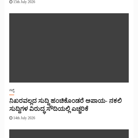
15th July 2026
ಗಲ್ಫ್
ನಿಖರವಲ್ಲದ ಸುದ್ದಿ ಹಂಚಿಕೊಂಡರೆ ಅಪಾಯ- ನಕಲಿ
ಸುದ್ದಿಗಳ ವಿರುದ್ಧ ಸೌದಿಯಲ್ಲಿ ಎಚ್ಚರಿಕೆ
14th July 2026