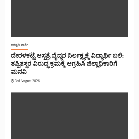
ಜನಧ್ವನಿ ವಾರ್ತೆ
ದೇರಳಕಟ್ಟೆ ಆಸ್ಪತ್ರೆ ವೈದ್ಯರ ನಿರ್ಲಕ್ಷ್ಯಕ್ಕೆ ವಿದ್ಯಾರ್ಥಿ ಬಲಿ:
ತಪ್ಪಿತಸ್ಥರ ವಿರುದ್ಧ ಕ್ರಮಕ್ಕೆ ಆಗ್ರಹಿಸಿ ಜಿಲ್ಲಾಧಿಕಾರಿಗೆ
ಮನವಿ
3rd August 2026