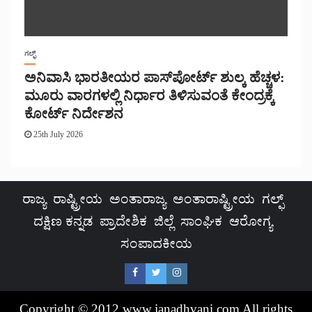
ಗಲ್ಫ್
ಅನಿವಾಸಿ ಭಾರತೀಯರ ಪಾಸ್‌ಪೋರ್ಟ್ ಶುಲ್ಕ ಹೆಚ್ಚಳ:
ಮೂರು ವಾರಗಳಲ್ಲಿ ನಿರ್ಧಾರ ತಿಳಿಸುವಂತೆ ಕೇಂದ್ರಕ್ಕೆ
ಕೋರ್ಟ್ ನಿರ್ದೇಶನ
25th July 2026
ರಾಜ್ಯ
ರಾಷ್ಟ್ರೀಯ
ಅಂತಾರಾಜ್ಯ
ಅಂತಾರಾಷ್ಟ್ರೀಯ
ಗಲ್ಫ್
ದಕ್ಷಿಣ ಕನ್ನಡ
ಪ್ರಾದೇಶಿಕ
ಜಿಲ್ಲೆ
ಸಾಂಘಿಕ
ಆರೋಗ್ಯ
ಸಂಪಾದಕೀಯ
Copyright © 2012.www.janadhvani.com All rights