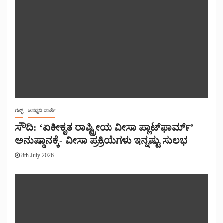
ಗಲ್ಫ್
ಜನಧ್ವನಿ ವಾರ್ತೆ
ಸೌದಿ: ‘ಏಕೀಕೃತ ರಾಷ್ಟ್ರೀಯ ವೀಸಾ ಪ್ಲಾಟ್‌ಫಾರ್ಮ್’
ಅನುಷ್ಠಾನಕ್ಕೆ- ವೀಸಾ ಪ್ರಕ್ರಿಯೆಗಳು ಇನ್ನಷ್ಟು ಸುಲಭ
8th July 2026