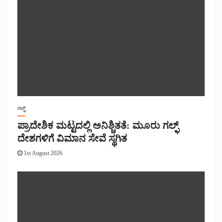
ಗಲ್ಫ್
ಪ್ರಾದೇಶಿಕ ಮಟ್ಟದಲ್ಲಿ ಅನಿಶ್ಚಿತತೆ: ಮೂರು ಗಲ್ಫ್
ದೇಶಗಳಿಗೆ ವಿಮಾನ ಸೇವೆ ಸ್ಥಗಿತ
1st August 2026